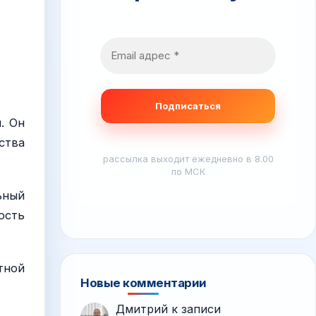
. Он
ства
рассылка выходит ежедневно в 8.00
по МСК
ьный
ость
тной
Новые комментарии
Дмитрий
к записи