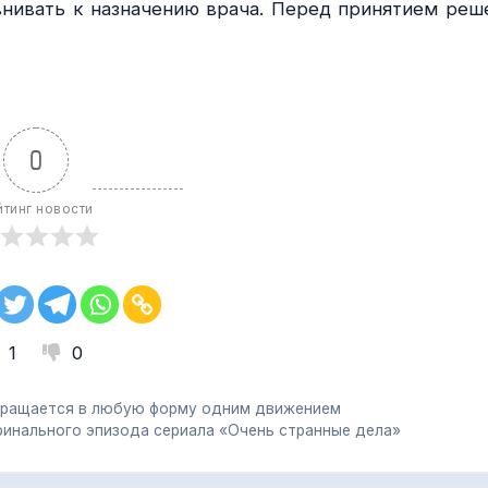
внивать к назначению врача. Перед принятием реш
0
йтинг новости
1
0
вращается в любую форму одним движением
 финального эпизода сериала «Очень странные дела»